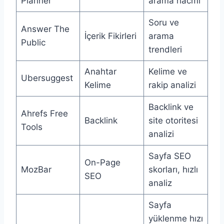
Planner
arama hacmi
Soru ve
Answer The
İçerik Fikirleri
arama
Public
trendleri
Anahtar
Kelime ve
Ubersuggest
Kelime
rakip analizi
Backlink ve
Ahrefs Free
Backlink
site otoritesi
Tools
analizi
Sayfa SEO
On-Page
MozBar
skorları, hızlı
SEO
analiz
Sayfa
yüklenme hızı