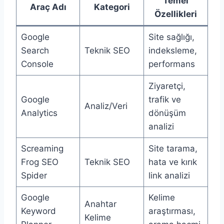
Temel
Araç Adı
Kategori
Özellikleri
Google
Site sağlığı,
Search
Teknik SEO
indeksleme,
Console
performans
Ziyaretçi,
Google
trafik ve
Analiz/Veri
Analytics
dönüşüm
analizi
Screaming
Site tarama,
Frog SEO
Teknik SEO
hata ve kırık
Spider
link analizi
Google
Kelime
Anahtar
Keyword
araştırması,
Kelime