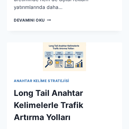
yatırımlarında daha…
RAKIPLERINIZ
DEVAMINI OKU
HANGI
ANAHTAR
KELIMELERLE
ÖNE
ÇIKIYOR?
ANAHTAR KELIME STRATEJISI
Long Tail Anahtar
Kelimelerle Trafik
Artırma Yolları