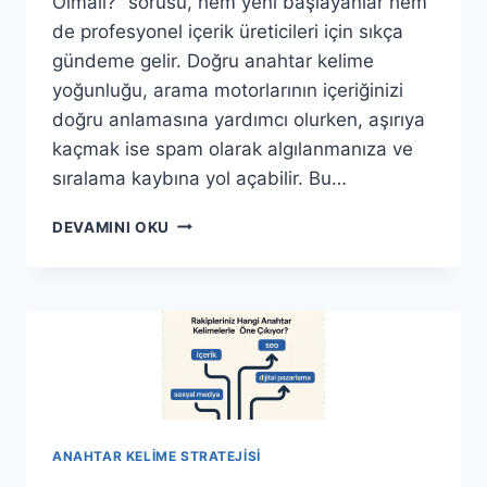
Olmalı?” sorusu, hem yeni başlayanlar hem
de profesyonel içerik üreticileri için sıkça
gündeme gelir. Doğru anahtar kelime
yoğunluğu, arama motorlarının içeriğinizi
doğru anlamasına yardımcı olurken, aşırıya
kaçmak ise spam olarak algılanmanıza ve
sıralama kaybına yol açabilir. Bu…
ANAHTAR
DEVAMINI OKU
KELIME
YOĞUNLUĞU
NE
KADAR
OLMALI?
ANAHTAR KELIME STRATEJISI